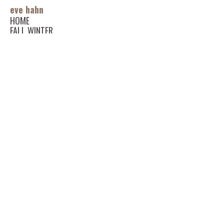
eve hahn
HOME
FALL WINTER
SWEATERS / POLERAS / CARDIGANS
CHALECOS - RUANAS - PONCHOS
CHALES
SUMMER SALE
Faldas
Pantalones y Shorts
Tops
Vestidos
Ruanas y Ponchos
Sweaters y Cardigans
BRIDES
Diseño personalizado
Contacto
consultas@evehahn.com
Jerónimo Salguero 2656, CABA
5491151204072