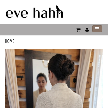
HOME
HOME
FALL WINTER
SUMMER SALE
BRIDES
DISEÑO PERSONALIZADO
CONTACTO